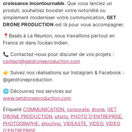
croissance incontournable
. Que vous lanciez un
produit, souhaitiez booster votre notoriété ou
simplement moderniser votre communication,
GET
DRONE PRODUCTION
est là pour vous accompagner.
📍Basés à La Réunion, nous travaillons partout en
France et dans l’océan Indien.
📞 Contactez-nous pour discuter de vos projets :
contact@getdroneproduction.com
👉 Suivez nos réalisations sur Instagram & Facebook :
@getdroneproduction
🌐 Découvrez nos services sur
www.getdroneproduction.com
Étiqueté
COMMUNICATION
,
corporate
,
drone
,
GET
DRONE PRODUCTION
,
photo
,
PHOTO D'ENTREPRISE
,
PHOTOGRAPHE
,
shooting
,
VIDEASTE
,
VIDEO
,
VIDEO
D'ENTREPRISE